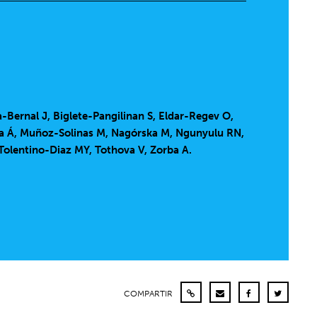
-Bernal J, Biglete-Pangilinan S, Eldar-Regev O,
cía Á, Muñoz-Solinas M, Nagórska M, Ngunyulu RN,
Tolentino-Diaz MY, Tothova V, Zorba A.
COMPARTIR