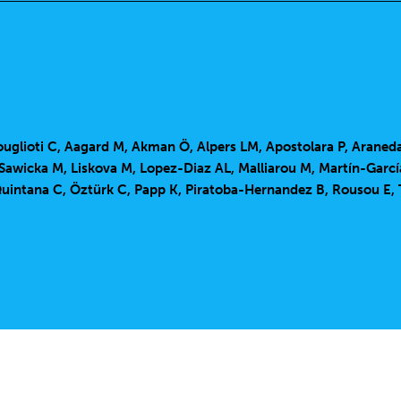
ouglioti C, Aagard M, Akman Ö, Alpers LM, Apostolara P, Araneda
-Sawicka M, Liskova M, Lopez-Diaz AL, Malliarou M, Martín-Gar
uintana C, Öztürk C, Papp K, Piratoba-Hernandez B, Rousou E, 