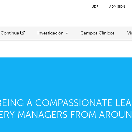
UDP
ADMISIÓN
 Continua
Investigación
Campos Clínicos
Vi
EING A COMPASSIONATE LEA
FERY MANAGERS FROM AROU