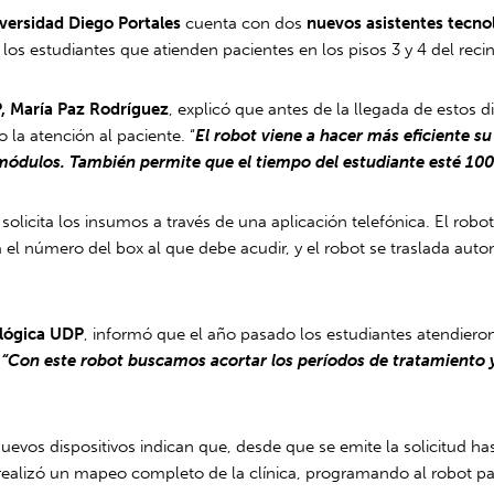
iversidad Diego Portales
cuenta con dos
nuevos asistentes tecno
e los estudiantes que atienden pacientes en los pisos 3 y 4 del reci
P, María Paz Rodríguez
, explicó que antes de la llegada de estos 
 la atención al paciente. “
El robot viene a hacer más eficiente su
módulos. También permite que el tiempo del estudiante esté 100
icita los insumos a través de una aplicación telefónica. El robot
ica el número del box al que debe acudir, y el robot se traslada au
ológica UDP
, informó que el año pasado los estudiantes atendiero
“Con este robot buscamos acortar los períodos de tratamiento y 
vos dispositivos indican que, desde que se emite la solicitud ha
alizó un mapeo completo de la clínica, programando al robot par