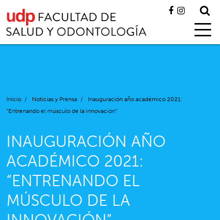
Inicio
/
Noticias y Prensa
/
Inauguración año académico 2021:
“Entrenando el músculo de la innovación”
INAUGURACIÓN AÑO
ACADÉMICO 2021:
“ENTRENANDO EL
MÚSCULO DE LA