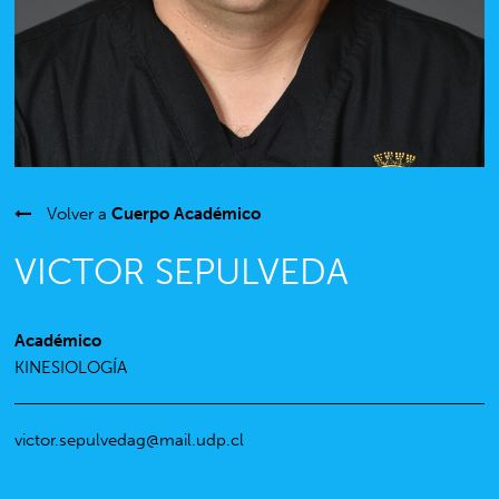
Volver a
Cuerpo Académico
VICTOR SEPULVEDA
Académico
KINESIOLOGÍA
victor.sepulvedag@mail.udp.cl