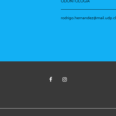
ODONTOLOGÍA
rodrigo.hernandez@mail.udp.c