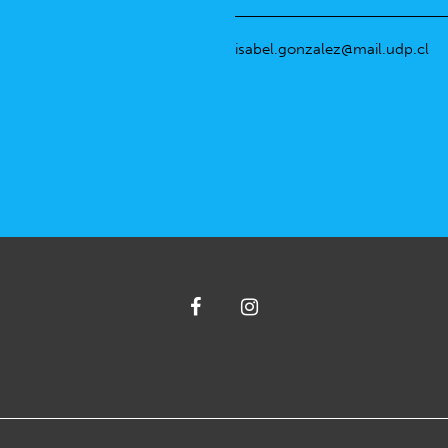
isabel.gonzalez@mail.udp.cl