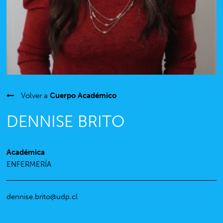
Volver a
Cuerpo Académico
DENNISE BRITO
Académica
ENFERMERÍA
dennise.brito@udp.cl