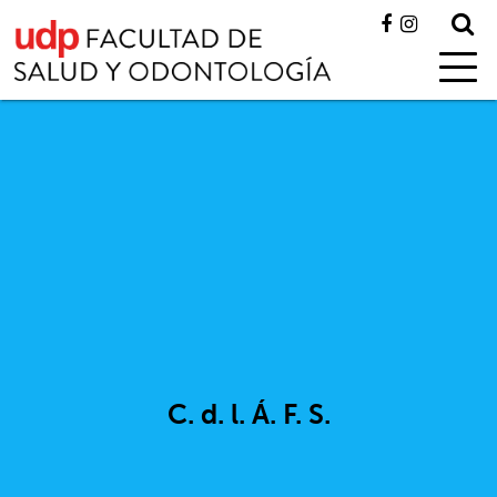
C. d. l. Á. F. S.