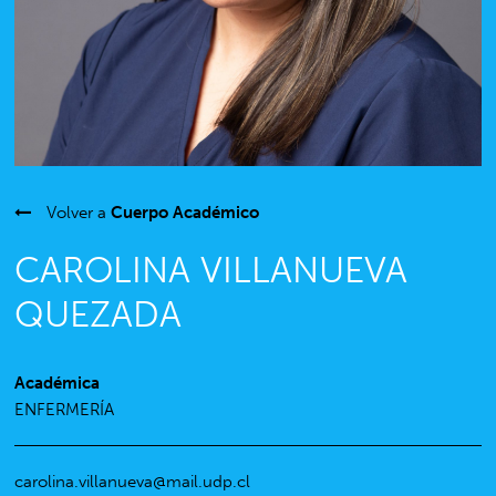
Volver a
Cuerpo Académico
CAROLINA VILLANUEVA
QUEZADA
Académica
ENFERMERÍA
carolina.villanueva@mail.udp.cl